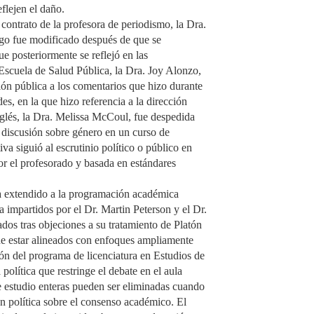
eflejen el daño.
l contrato de la profesora de periodismo, la Dra.
zgo fue modificado después de que se
e posteriormente se reflejó en las
Escuela de Salud Pública, la Dra. Joy Alonzo,
ción pública a los comentarios que hizo durante
es, en la que hizo referencia a la dirección
inglés, la Dra. Melissa McCoul, fue despedida
a discusión sobre género en un curso de
iva siguió al escrutinio político o público en
por el profesorado y basada en estándares
ha extendido a la programación académica
a impartidos por el Dr. Martin Peterson y el Dr.
os tras objeciones a su tratamiento de Platón
 de estar alineados con enfoques ampliamente
ón del programa de licenciatura en Estudios de
política que restringe el debate en el aula
 estudio enteras pueden ser eliminadas cuando
ión política sobre el consenso académico. El