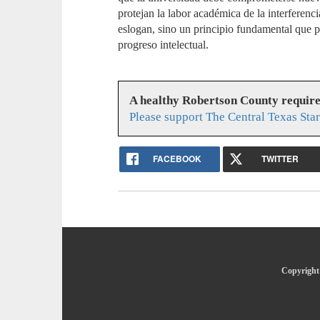
protejan la labor académica de la interferenc
eslogan, sino un principio fundamental que po
progreso intelectual.
A healthy Robertson County requir
Please support The Central Texas Sta
FACEBOOK
TWITTER
Copyright 