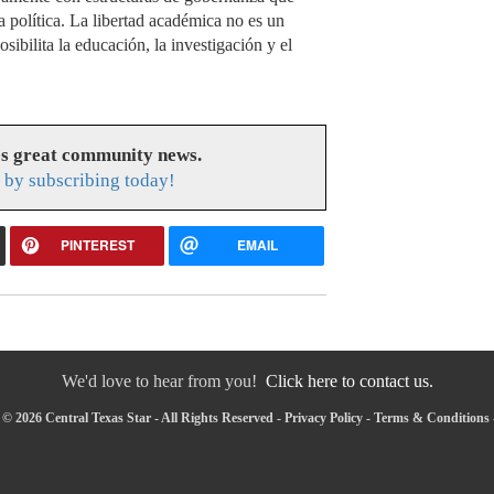
ia política. La libertad académica no es un
sibilita la educación, la investigación y el
es great community news.
r by subscribing today!
PINTEREST
EMAIL
We'd love to hear from you!
Click here to contact us.
© 2026 Central Texas Star - All Rights Reserved -
Privacy Policy
-
Terms & Conditions