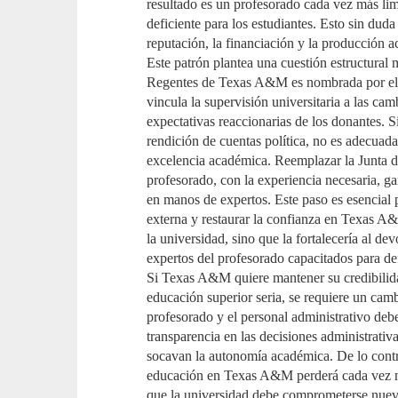
resultado es un profesorado cada vez más li
deficiente para los estudiantes. Esto sin dud
reputación, la financiación y la producció
Este patrón plantea una cuestión estructural
Regentes de Texas A&M es nombrada por el 
vincula la supervisión universitaria a las camb
expectativas reaccionarias de los donantes. Si
rendición de cuentas política, no es adecuad
excelencia académica. Reemplazar la Junta d
profesorado, con la experiencia necesaria, ga
en manos de expertos. Este paso es esencial pa
externa y restaurar la confianza en Texas A&
la universidad, sino que la fortalecería al de
expertos del profesorado capacitados para de
Si Texas A&M quiere mantener su credibilida
educación superior seria, se requiere un cambi
profesorado y el personal administrativo debe
transparencia en las decisiones administrativas
socavan la autonomía académica. De lo contrar
educación en Texas A&M perderá cada vez má
que la universidad debe comprometerse nuev