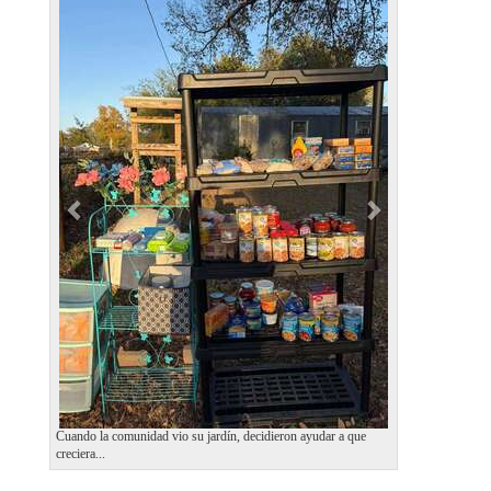
r
e
e
x
v
t
i
o
u
s
Cuando la comunidad vio su jardín, decidieron ayudar a que
creciera...