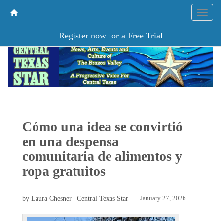
Register now for a Free Trial
Cómo una idea se convirtió
en una despensa
comunitaria de alimentos y
ropa gratuitos
by Laura Chesner | Central Texas Star
January 27, 2026
P
N